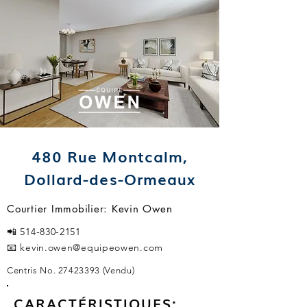
480 Rue Montcalm,
Dollard-des-Ormeaux
Courtier Immobilier: Kevin Owen
📲
514-830-2151
📧
kevin.owen@equipeowen.com
Centris No.
27423393
(Vendu)
CARACTÉRISTIQUES: