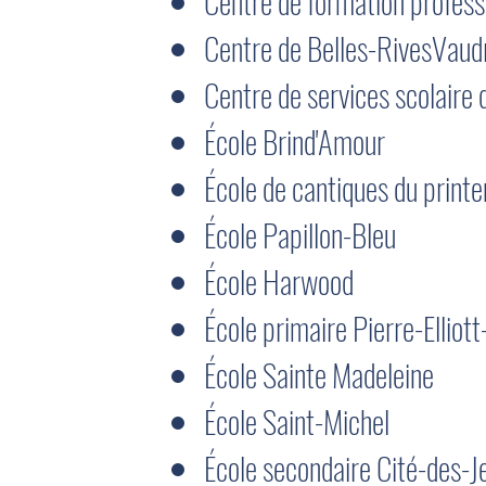
Centre de formation profess
Centre de Belles-RivesVaud
Centre de services scolaire 
École Brind'Amour
École de cantiques du print
École Papillon-Bleu
École Harwood
École primaire Pierre-Elliot
École Sainte Madeleine
École Saint-Michel
École secondaire Cité-des-J