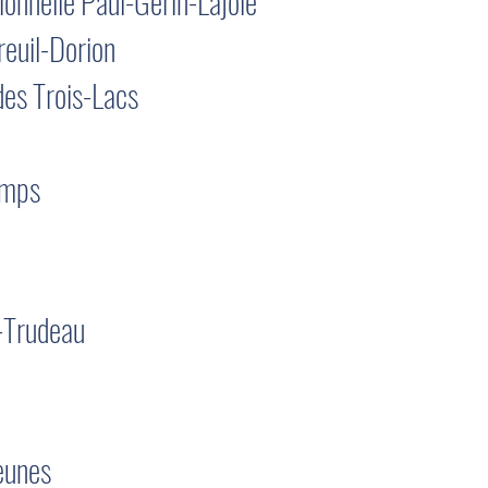
ionnelle Paul-Gérin-Lajoie
reuil-Dorion
des Trois-Lacs
emps
t-Trudeau
eunes